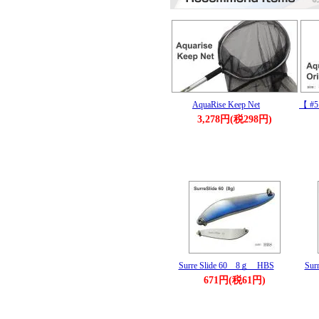
AquaRise Keep Net
【 #5
3,278円(税298円)
Surre Slide 60 8ｇ HBS
Sur
671円(税61円)