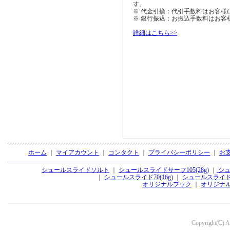
す。
※ 代金引換：代引手数料はお客様
※ 銀行振込：お振込手数料はお客
詳細はこちら>>
ホーム
｜
マイアカウント
｜
コンタクト
｜
プライバシーポリシー
｜
お
シュールスライドソルト
｜
シュールスライドサーフ105(28g)
｜
シュ
｜
シュールスライド70(16g)
｜
シュールスライド70
オリジナルフック
｜
オリジナ
Copyright(C) Aq