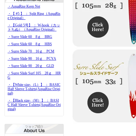
・AquaRise Keep Net
・【 #5 】 ： Split Ring（AquaRis
e Original）
・【Gold 5号】 ： W-hook（カッ
トちぬ）（AquaRise Original）
・Surre Slide 60 8ｇ BRG
・Surre Slide 60 8ｇ HBS
・Surre Slide 70 16ｇ PCM
・Surre Slide 90 16ｇ PCYA
・Surre Slide 90 20ｇ GLD
・Surre Slide Surf 105 28ｇ HR
G
・【White size-（L）】 ： BASIC
Half Sleeve T-shirts(AquaRise Origi
nal)
・【Black size-（M）】 ： BASI
C Half Sleeve T-shirts(AquaRise Ori
ginal)