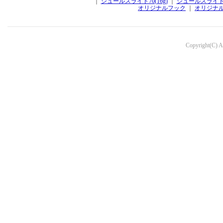
｜
シュールスライド70(16g)
｜
シュールスライド70
オリジナルフック
｜
オリジナ
Copyright(C) Aq