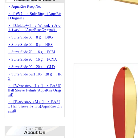
・AquaRise Keep Net
・【 #5 】 ： Split Ring（AquaRis
e Original）
・【Gold 5号】 ： W-hook（カッ
トちぬ）（AquaRise Original）
・Surre Slide 60 8ｇ BRG
・Surre Slide 60 8ｇ HBS
・Surre Slide 70 16ｇ PCM
・Surre Slide 90 16ｇ PCYA
・Surre Slide 90 20ｇ GLD
・Surre Slide Surf 105 28ｇ HR
G
・【White size-（L）】 ： BASIC
Half Sleeve T-shirts(AquaRise Origi
nal)
・【Black size-（M）】 ： BASI
C Half Sleeve T-shirts(AquaRise Ori
ginal)