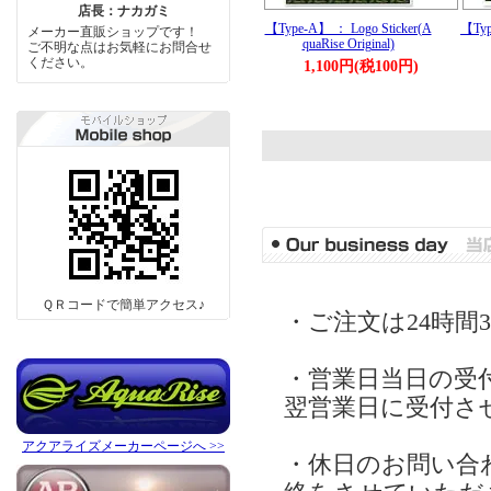
店長：ナカガミ
【Type-A】 ： Logo Sticker(A
【Typ
メーカー直販ショップです！
quaRise Original)
ご不明な点はお気軽にお問合せ
ください。
1,100円(税100円)
ＱＲコードで簡単アクセス♪
・ご注文は24時間
・営業日当日の受
翌営業日に受付さ
アクアライズメーカーページへ >>
・休日のお問い合