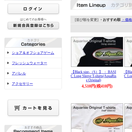
はじめてのお客様へ
[並び順を変更]
・おすすめ順
・価格
ショア＆オフショアゲーム
フレッシュウォーター
【Black size-（S）】 ： BASI
【Bla
アパレル
C Long Sleeve T-shirts(AquaRis
C Lon
e Original)
アクセサリー
4,510円(税410円)