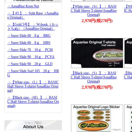
・AquaRise Keep Net
【White size-（S）】 ： BASI
【Wh
C Half Sleeve T-shirts(AquaRise
IC Ha
・【 #5 】 ： Split Ring（AquaRis
Original)
e Original）
2,970円(税270円)
・【Gold 5号】 ： W-hook（カッ
トちぬ）（AquaRise Original）
・Surre Slide 60 8ｇ BRG
・Surre Slide 60 8ｇ HBS
・Surre Slide 70 16ｇ PCM
・Surre Slide 90 16ｇ PCYA
・Surre Slide 90 20ｇ GLD
・Surre Slide Surf 105 28ｇ HR
【Black size-（S）】 ： BASI
【Bla
G
C Half Sleeve T-shirts(AquaRise
C Hal
Original)
・【White size-（L）】 ： BASIC
Half Sleeve T-shirts(AquaRise Origi
2,970円(税270円)
nal)
・【Black size-（M）】 ： BASI
C Half Sleeve T-shirts(AquaRise Ori
ginal)