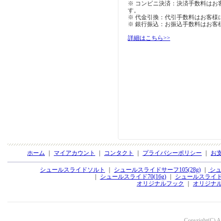
※ コンビニ決済：決済手数料はお
す。
※ 代金引換：代引手数料はお客様
※ 銀行振込：お振込手数料はお客
詳細はこちら>>
ホーム
｜
マイアカウント
｜
コンタクト
｜
プライバシーポリシー
｜
お
シュールスライドソルト
｜
シュールスライドサーフ105(28g)
｜
シュ
｜
シュールスライド70(16g)
｜
シュールスライド70
オリジナルフック
｜
オリジナ
Copyright(C) Aq