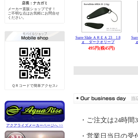
店長：ナカガミ
メーカー直販ショップです！
ご不明な点はお気軽にお問合せ
ください。
Surre Slide ＡＲＥＡ 23 1.8
Sur
ｇ ダークオリーブ
495円(税45円)
ＱＲコードで簡単アクセス♪
・ご注文は24時間
アクアライズメーカーページへ >>
・営業日当日の受