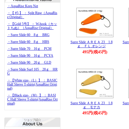
・AquaRise Keep Net
・【 #5 】 ： Split Ring（AquaRis
e Original）
・【Gold 5号】 ： W-hook（カッ
トちぬ）（AquaRise Original）
・Surre Slide 60 8ｇ BRG
・Surre Slide 60 8ｇ HBS
Surre Slide ＡＲＥＡ 23 1.8
Sur
ｇ ＦＬ.オレンジ
・Surre Slide 70 16ｇ PCM
495円(税45円)
・Surre Slide 90 16ｇ PCYA
・Surre Slide 90 20ｇ GLD
・Surre Slide Surf 105 28ｇ HR
G
・【White size-（L）】 ： BASIC
Half Sleeve T-shirts(AquaRise Origi
nal)
・【Black size-（M）】 ： BASI
C Half Sleeve T-shirts(AquaRise Ori
Surre Slide ＡＲＥＡ 23 1.8
Sur
ginal)
ｇ モナカ
495円(税45円)