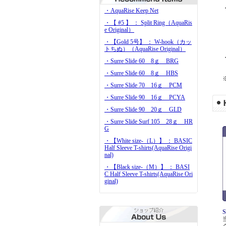
・AquaRise Keep Net
・【 #5 】 ： Split Ring（AquaRis
e Original）
T
・【Gold 5号】 ： W-hook（カッ
トちぬ）（AquaRise Original）
・Surre Slide 60 8ｇ BRG
・Surre Slide 60 8ｇ HBS
・Surre Slide 70 16ｇ PCM
・Surre Slide 90 16ｇ PCYA
・Surre Slide 90 20ｇ GLD
・Surre Slide Surf 105 28ｇ HR
G
・【White size-（L）】 ： BASIC
Half Sleeve T-shirts(AquaRise Origi
nal)
・【Black size-（M）】 ： BASI
C Half Sleeve T-shirts(AquaRise Ori
ginal)