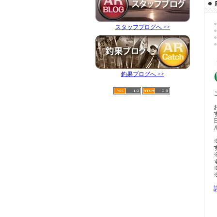
●
スタッフブログへ >>
●
●
●
釣果ブログへ >>