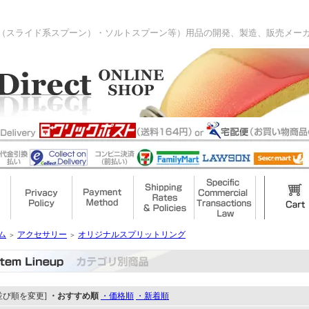
（スライド系スプーン）・ソルトスプーン等）用品の開発、製造、販売メー
ム
アクセサリー
オリジナルスプリットリング
＞
＞
並び順を変更]
・おすすめ順
・価格順
・新着順