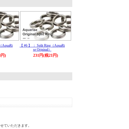
。
g（AquaRi
【 #6 】 ： Split Ring（AquaRi
se Original）
8円)
231円(税21円)
。
させていただきます。