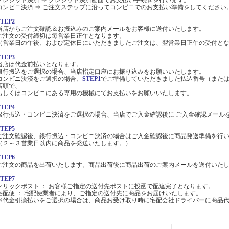
クレジット決済 ⇒ クレジット決済画面でお支払い手続きを行います。
コンビニ決済 ⇒ ご注文ステップに沿ってコンビニでのお支払い準備をしてください
STEP2
当店からご注文確認＆お振込みのご案内メールをお客様に送付いたします。
ご注文の受付締切は毎営業日正午となります。
（営業日の午後、および定休日にいただきましたご注文は、翌営業日正午の受付と
STEP3
当店は代金前払いとなります。
銀行振込をご選択の場合、当店指定口座にお振り込みをお願いいたします。
コンビニ決済をご選択の場合、
STEP1
でご準備していただきました払込番号（また
店頭で、
もしくはコンビニにある専用の機械にてお支払いをお願いいたします。
STEP4
銀行振込・コンビニ決済をご選択の場合、当店でご入金確認後に ご入金確認メール
STEP5
ご注文確認後、銀行振込・コンビニ決済の場合はご入金確認後に商品発送準備を行
（２～３営業日以内に商品を発送いたします。）
STEP6
ご注文の商品を出荷いたします。商品出荷後に商品出荷のご案内メールを送付いた
STEP7
クリックポスト ： お客様ご指定の送付先ポストに投函で配達完了となります。
宅配便 ： 宅配便業者により、ご指定の送付先に商品をお届けいたします。
※代金引換払いをご選択の場合は、商品お受け取り時に宅配会社ドライバーに商品