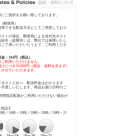
様にご負担をお願い致しております。
（郵便局）
利用できる配送方法としてご用意しており
ポストの場合、郵便局による送付先ポスト
品紛失（盗難等）は、弊社では保障いたし
旨ご了承いただいたうえで、ご利用くださ
金：164円（税込）
はご利用いただけません。
けにつき10,800円（税込・送料を含まず）
とさせていただきます。
クポストと比べ、配送料金はかかります
を手渡しいたします。商品お届け日時のご
。
で時間指定配達がご利用いただけない場合が
ご指定】
時／16時～18時／18時～20時／19時～21