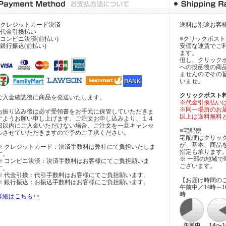
クレジットカード決済
送料は別途お客
代金引換払い
コンビニ決済(前払い)
■
クリックポスト
銀行振込(前払い)
安価な運賃でご
ます。
但し、クリック
への投函後の商
ませんのでその
いませ。
クリックポスト料
ご入金確認後に商品を発送いたします。
※代金引換払い
※同一場所のお届
お振り込み後は必ず受領書をお手元に保管していただきま
以上は送料無料
すようお願い申し上げます。ご注文お申し込みより、１４
日以内にご入金いただけない場合、ご注文を一旦キャンセ
■
宅配便
ルさせていただきますので予めご了承ください。
宅配便はクリッ
が、基本、商品
※ クレジットカード：決済手数料は弊社にて負担いたしま
指定も承ります
す。
※ 一部の地域
※ コンビニ決済：決済手数料はお客様にてご負担願いま
ございます。
す。
※ 代金引換：代引手数料はお客様にてご負担願います。
【お届け時間の
※ 銀行振込：お振込手数料はお客様にご負担願います。
午前中／14時～16
時
詳細はこちら>>