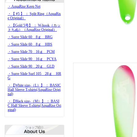
・AquaRise Keep Net
・【 #5 】 ： Split Ring（AquaRis
e Original）
・【Gold 5号】 ： W-hook（カッ
トちぬ）（AquaRise Original）
・Surre Slide 60 8ｇ BRG
・Surre Slide 60 8ｇ HBS
・Surre Slide 70 16ｇ PCM
・Surre Slide 90 16ｇ PCYA
・Surre Slide 90 20ｇ GLD
・Surre Slide Surf 105 28ｇ HR
G
・【White size-（L）】 ： BASIC
Half Sleeve T-shirts(AquaRise Origi
nal)
・【Black size-（M）】 ： BASI
C Half Sleeve T-shirts(AquaRise Ori
ginal)