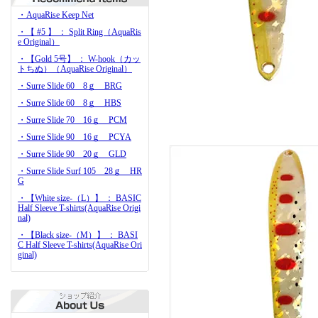
・AquaRise Keep Net
・【 #5 】 ： Split Ring（AquaRis
e Original）
・【Gold 5号】 ： W-hook（カッ
トちぬ）（AquaRise Original）
・Surre Slide 60 8ｇ BRG
・Surre Slide 60 8ｇ HBS
・Surre Slide 70 16ｇ PCM
・Surre Slide 90 16ｇ PCYA
・Surre Slide 90 20ｇ GLD
・Surre Slide Surf 105 28ｇ HR
G
・【White size-（L）】 ： BASIC
Half Sleeve T-shirts(AquaRise Origi
nal)
・【Black size-（M）】 ： BASI
C Half Sleeve T-shirts(AquaRise Ori
ginal)