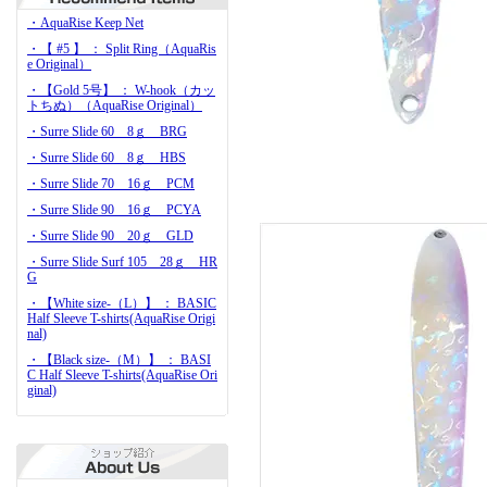
・AquaRise Keep Net
・【 #5 】 ： Split Ring（AquaRis
e Original）
・【Gold 5号】 ： W-hook（カッ
トちぬ）（AquaRise Original）
・Surre Slide 60 8ｇ BRG
・Surre Slide 60 8ｇ HBS
・Surre Slide 70 16ｇ PCM
・Surre Slide 90 16ｇ PCYA
・Surre Slide 90 20ｇ GLD
・Surre Slide Surf 105 28ｇ HR
G
・【White size-（L）】 ： BASIC
Half Sleeve T-shirts(AquaRise Origi
nal)
・【Black size-（M）】 ： BASI
C Half Sleeve T-shirts(AquaRise Ori
ginal)