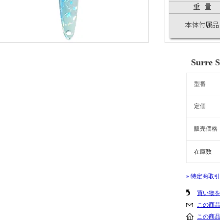
Surre 
型番
定価
販売価格
在庫数
» 特定商取
買い物
この商
この商