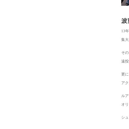
13
集大
その
遠投
更に
アク
ルア
オリ
シュ