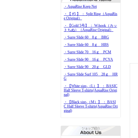
・AquaRise Keep Net
・【 #5 】 ： Split Ring（AquaRis
e Original）
・【Gold 5号】 ： W-hook（カッ
トちぬ）（AquaRise Original）
・Surre Slide 60 8ｇ BRG
・Surre Slide 60 8ｇ HBS
・Surre Slide 70 16ｇ PCM
・Surre Slide 90 16ｇ PCYA
・Surre Slide 90 20ｇ GLD
・Surre Slide Surf 105 28ｇ HR
G
・【White size-（L）】 ： BASIC
Half Sleeve T-shirts(AquaRise Origi
nal)
・【Black size-（M）】 ： BASI
C Half Sleeve T-shirts(AquaRise Ori
ginal)