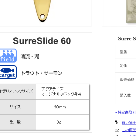
Surre
型番
定価
販売価格
購入数
» 特定商取
買い物
この商