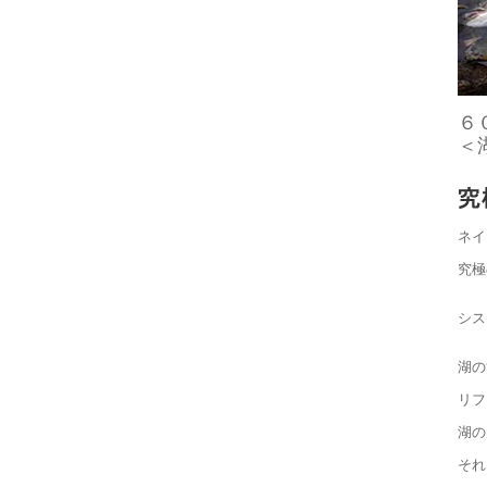
６
＜
ネイ
究極
シス
湖の
リフ
湖の
それ