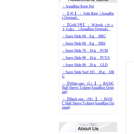
・AquaRise Keep Net
・【 #5 】 ： Split Ring（AquaRis
e Original）
・【Gold 5号】 ： W-hook（カッ
トちぬ）（AquaRise Original）
・Surre Slide 60 8ｇ BRG
・Surre Slide 60 8ｇ HBS
・Surre Slide 70 16ｇ PCM
・Surre Slide 90 16ｇ PCYA
・Surre Slide 90 20ｇ GLD
・Surre Slide Surf 105 28ｇ HR
G
・【White size-（L）】 ： BASIC
Half Sleeve T-shirts(AquaRise Origi
nal)
・【Black size-（M）】 ： BASI
C Half Sleeve T-shirts(AquaRise Ori
ginal)