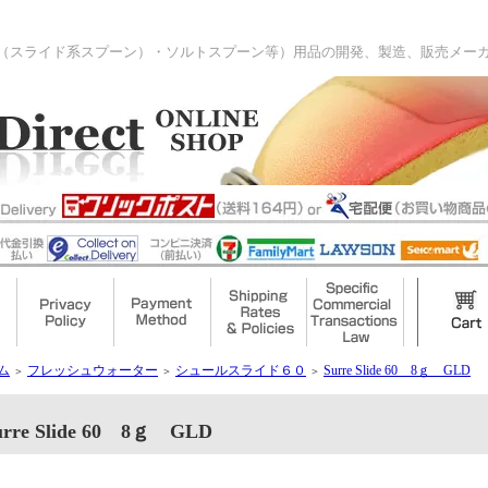
（スライド系スプーン）・ソルトスプーン等）用品の開発、製造、販売メー
ム
フレッシュウォーター
シュールスライド６０
Surre Slide 60 8ｇ GLD
＞
＞
＞
urre Slide 60 8ｇ GLD